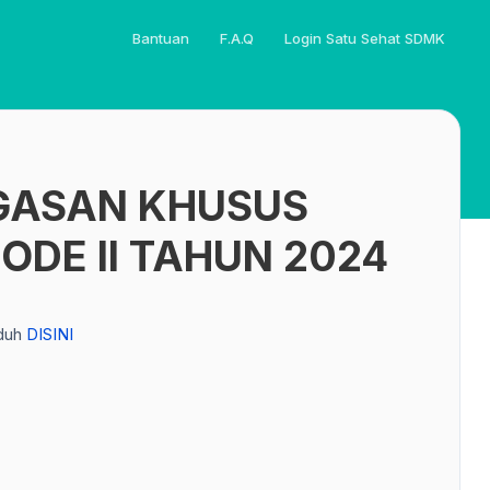
Bantuan
F.A.Q
Login Satu Sehat SDMK
GASAN KHUSUS
IODE II TAHUN 2024
nduh
DISINI